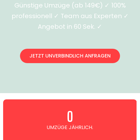
Günstige Umzüge (ab 149€) ✓ 100%
professionell ✓ Team aus Experten ✓
Angebot in 60 Sek. ✓
JETZT UNVERBINDLICH ANFRAGEN
0
UMZÜGE JÄHRLICH.