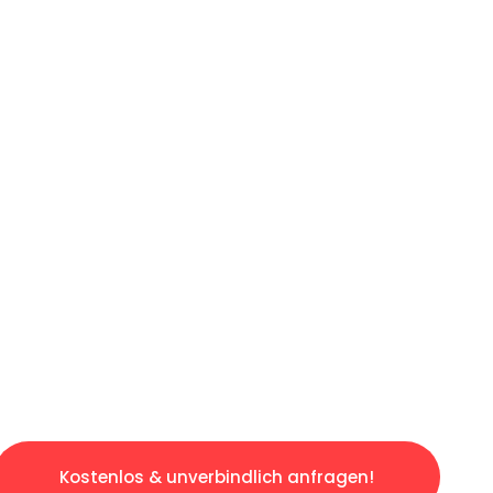
ICHES ANGEBOT IN
UNTER 60 S
gslosen & sorgenfreien Umzug in Wuppertal: 
gestaltet. Lassen Sie uns den schweren Teil 
tspannten und kostengünstigen Servive!
Kostenlos & unverbindlich anfragen!