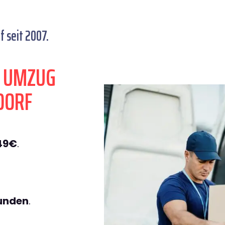
 seit 2007.
N UMZUG
DORF
49€
.
tunden
.