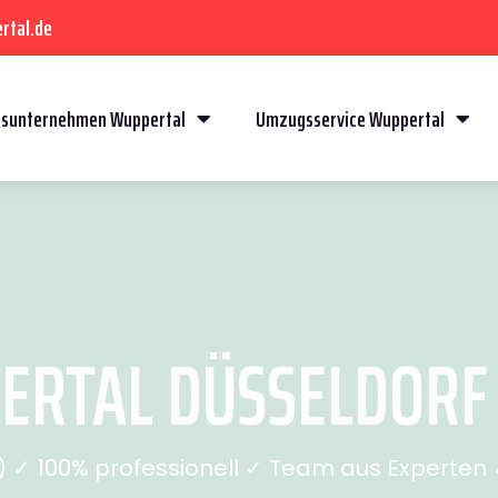
rtal.de
sunternehmen Wuppertal
Umzugsservice Wuppertal
RTAL DÜSSELDORF (
✓ 100% professionell ✓ Team aus Experten ✓