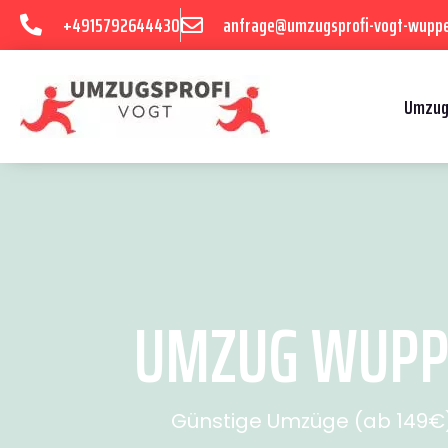
+4915792644430
anfrage@umzugsprofi-vogt-wuppe
Umzug
UMZUG WUPPE
Günstige Umzüge (ab 149€) 