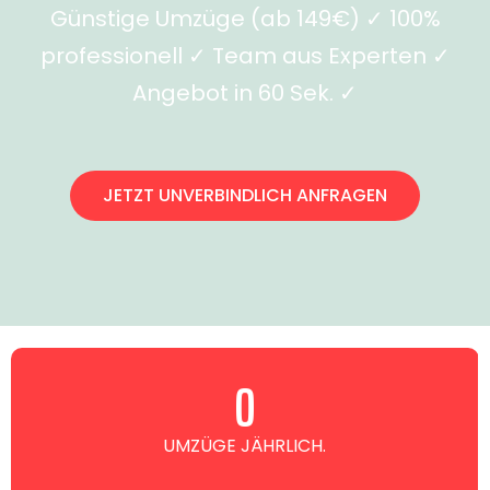
Günstige Umzüge (ab 149€) ✓ 100%
professionell ✓ Team aus Experten ✓
Angebot in 60 Sek. ✓
JETZT UNVERBINDLICH ANFRAGEN
0
UMZÜGE JÄHRLICH.