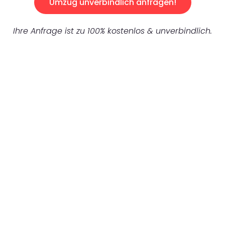
Umzug unverbindlich anfragen!
Ihre Anfrage ist zu 100% kostenlos & unverbindlich.
UNVERBINDLICHES ANGEBOT IN
UNTER 60 SEKUNDEN
:
Machen Sie sich bereit für einen
reibungslosen & sorgenfreien Umzug in
Wuppertal: Erleben Sie, wie unser
Expertenteam Ihren Umzug schnell, sicher
und effizient gestaltet. Lassen Sie uns den
schweren Teil übernehmen & freuen Sie sich