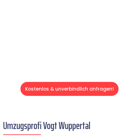
Expertenteam Ihren Umzug schnell, sicher
und effizient gestaltet. Lassen Sie uns den
schweren Teil übernehmen & freuen Sie sich
auf einen entspannten und kostengünstigen
Servive!
Kostenlos & unverbindlich anfragen!
Umzugsprofi Vogt Wuppertal