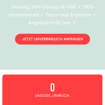
Günstig: Mini Umzug ab 49€ ✓ 100%
professionell ✓ Team aus Experten ✓
Angebot in 60 Sek. ✓
JETZT UNVERBINDLICH ANFRAGEN
0
UMZÜGE JÄHRLICH.