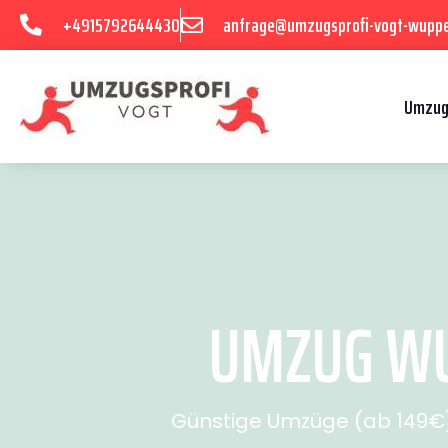
+4915792644430
anfrage@umzugsprofi-vogt-wuppe
Umzug
UMZUG WUP
Günstige Umzüge (ab 149€) 