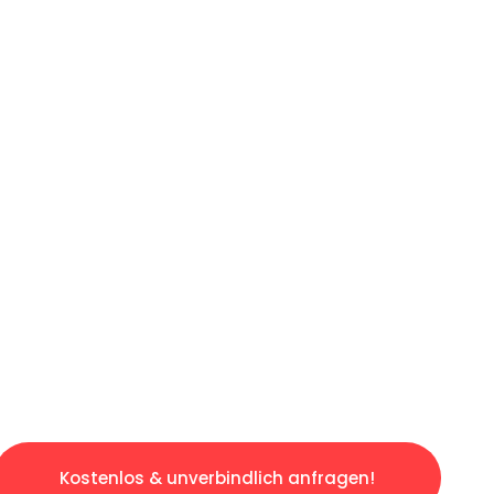
ICHES ANGEBOT IN
UNTER 60 S
gslosen & sorgenfreien Umzug in Wuppertal: 
gestaltet. Lassen Sie uns den schweren Teil 
tspannten und kostengünstigen Servive!
Kostenlos & unverbindlich anfragen!