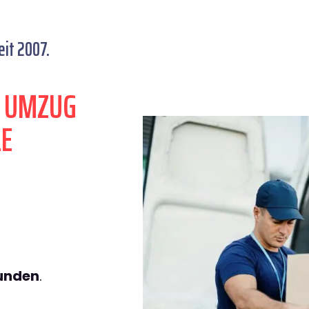
it 2007.
N UMZUG
E
tunden
.