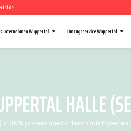
rtal.de
sunternehmen Wuppertal
Umzugsservice Wuppertal
PERTAL HALLE (SE
✓ 100% professionell ✓ Team aus Experten ✓