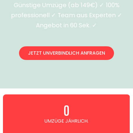
Günstige Umzüge (ab 149€) ✓ 100%
professionell ✓ Team aus Experten ✓
Angebot in 60 Sek. ✓
JETZT UNVERBINDLICH ANFRAGEN
0
UMZÜGE JÄHRLICH.