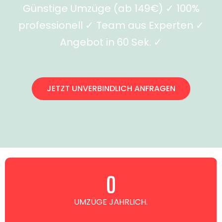
Günstige Umzüge (ab 149€) ✓ 100%
professionell ✓ Team aus Experten ✓
Angebot in 60 Sek. ✓
JETZT UNVERBINDLICH ANFRAGEN
0
UMZÜGE JÄHRLICH.