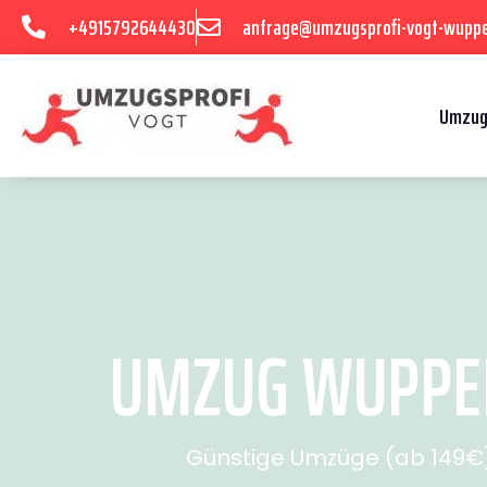
+4915792644430
anfrage@umzugsprofi-vogt-wuppe
Umzug
UMZUG WUPPER
Günstige Umzüge (ab 149€) 