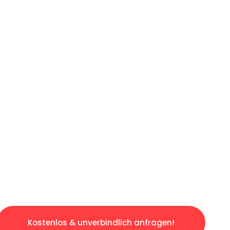
ICHES ANGEBOT IN
UNTER 60 S
gslosen & sorgenfreien Umzug in Wuppertal: 
gestaltet. Lassen Sie uns den schweren Teil 
tspannten und kostengünstigen Servive!
Kostenlos & unverbindlich anfragen!