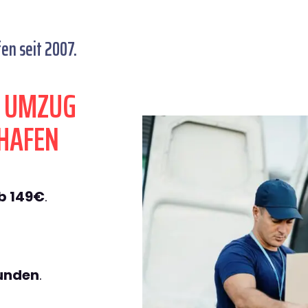
n seit 2007.
N UMZUG
HAFEN
b 149€
.
tunden
.