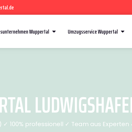
rtal.de
sunternehmen Wuppertal
Umzugsservice Wuppertal
TAL LUDWIGSHAFEN 
✓ 100% professionell ✓ Team aus Experten ✓