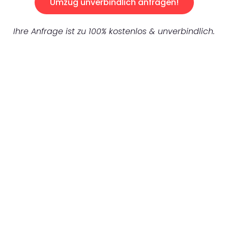
Umzug unverbindlich anfragen!
Ihre Anfrage ist zu 100% kostenlos & unverbindlich.
UNVERBINDLICHES ANGEBOT IN
UNTER 60 SEKUNDEN
:
Machen Sie sich bereit für einen
reibungslosen & sorgenfreien Umzug in
Wuppertal: Erleben Sie, wie unser
Expertenteam Ihren Umzug schnell, sicher
und effizient gestaltet. Lassen Sie uns den
schweren Teil übernehmen & freuen Sie sich