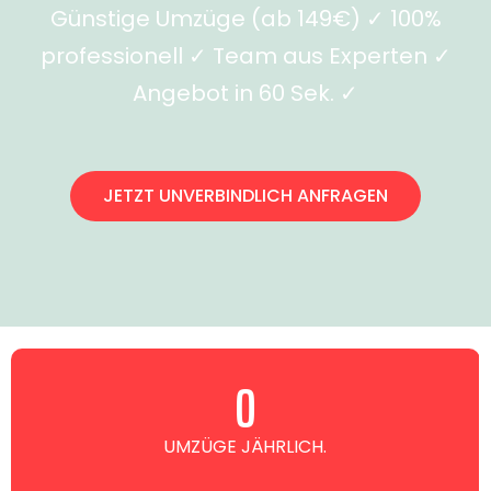
Günstige Umzüge (ab 149€) ✓ 100%
professionell ✓ Team aus Experten ✓
Angebot in 60 Sek. ✓
JETZT UNVERBINDLICH ANFRAGEN
0
UMZÜGE JÄHRLICH.