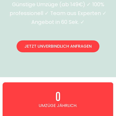
Günstige Umzüge (ab 149€) ✓ 100%
professionell ✓ Team aus Experten ✓
Angebot in 60 Sek. ✓
JETZT UNVERBINDLICH ANFRAGEN
0
UMZÜGE JÄHRLICH.