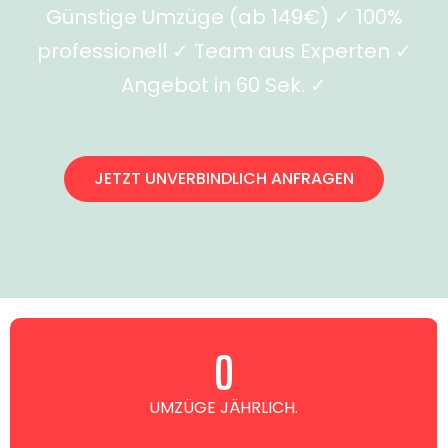
Günstige Umzüge (ab 149€) ✓ 100%
professionell ✓ Team aus Experten ✓
Angebot in 60 Sek. ✓
JETZT UNVERBINDLICH ANFRAGEN
0
UMZÜGE JÄHRLICH.