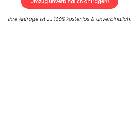
Umzug unverbindlich anfragen!
Ihre Anfrage ist zu 100% kostenlos & unverbindlich.
UNVERBINDLICHES ANGEBOT IN
UNTER 60 SEKUNDEN
:
Machen Sie sich bereit für einen
reibungslosen & sorgenfreien Umzug in
Wuppertal: Erleben Sie, wie unser
Expertenteam Ihren Umzug schnell, sicher
und effizient gestaltet. Lassen Sie uns den
schweren Teil übernehmen & freuen Sie sich