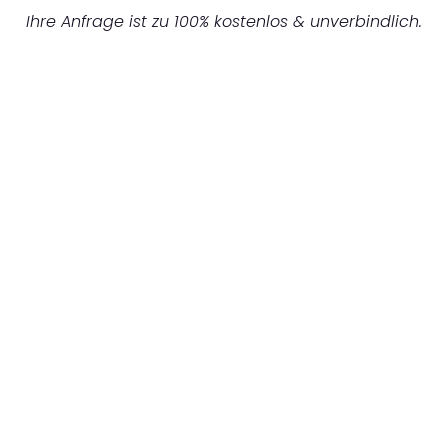
Ihre Anfrage ist zu 100% kostenlos & unverbindlich.
UNVERBINDLICHES ANGEBOT IN
UNTER 60 SEKUNDEN
:
Machen Sie sich bereit für einen
reibungslosen & sorgenfreien Umzug in
Wuppertal: Erleben Sie, wie unser
Expertenteam Ihren Umzug schnell, sicher
und effizient gestaltet. Lassen Sie uns den
schweren Teil übernehmen & freuen Sie sich
auf einen entspannten und kostengünstigen