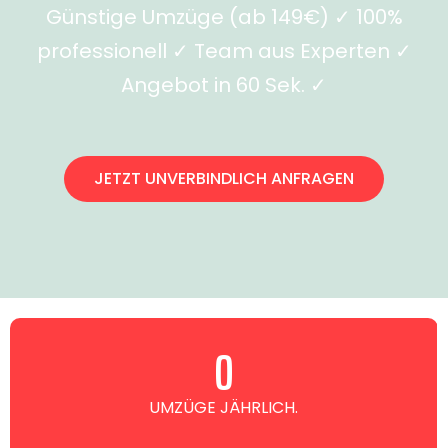
Günstige Umzüge (ab 149€) ✓ 100%
professionell ✓ Team aus Experten ✓
Angebot in 60 Sek. ✓
JETZT UNVERBINDLICH ANFRAGEN
0
UMZÜGE JÄHRLICH.