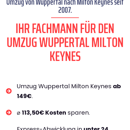
Umzug von Wuppertal nach Milton Keynes seit
2007.
IHR FACHMANN FÜR DEN
UMZUG WUPPERTAL MILTON
KEYNES
Umzug Wuppertal Milton Keynes
ab
149€
.
⌀
113,50€ Kosten
sparen.
Express-Abwicklung in
unter 24