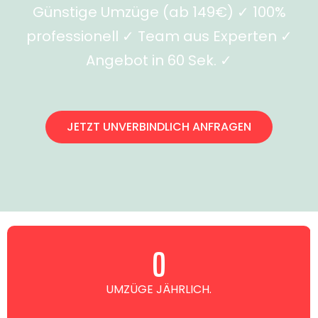
Günstige Umzüge (ab 149€) ✓ 100%
professionell ✓ Team aus Experten ✓
Angebot in 60 Sek. ✓
JETZT UNVERBINDLICH ANFRAGEN
0
UMZÜGE JÄHRLICH.