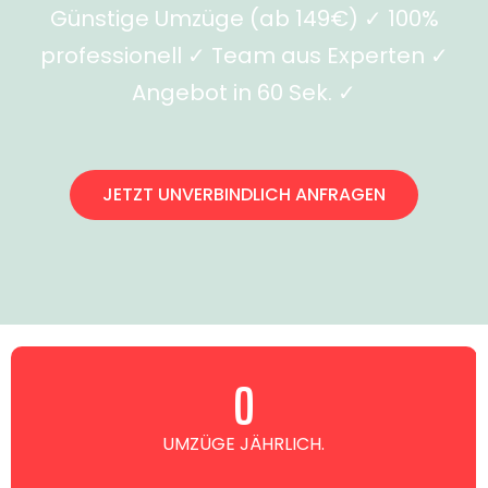
Günstige Umzüge (ab 149€) ✓ 100%
professionell ✓ Team aus Experten ✓
Angebot in 60 Sek. ✓
JETZT UNVERBINDLICH ANFRAGEN
0
UMZÜGE JÄHRLICH.