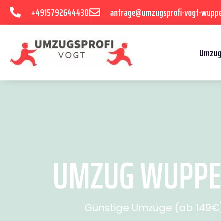
+4915792644430
anfrage@umzugsprofi-vogt-wuppe
Umzug
UMZUG WUPPERT
Günstige Umzüge (ab 149€) 