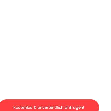
ICHES ANGEBOT IN
UNTER 60 S
gslosen & sorgenfreien Umzug in Wuppertal: 
gestaltet. Lassen Sie uns den schweren Teil 
tspannten und kostengünstigen Servive!
Kostenlos & unverbindlich anfragen!