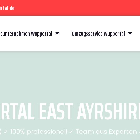
rtal.de
sunternehmen Wuppertal
Umzugsservice Wuppertal
AL EAST AYRSHIRE 
✓ 100% professionell ✓ Team aus Experten ✓