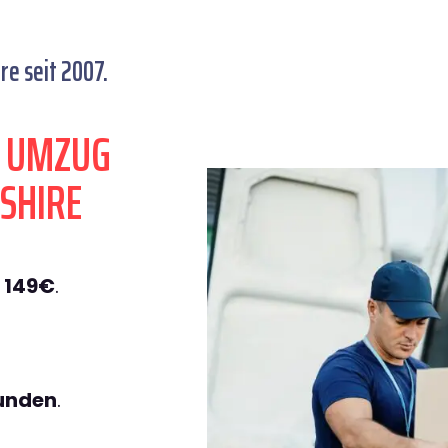
e seit 2007.
N UMZUG
SHIRE
 149€
.
tunden
.