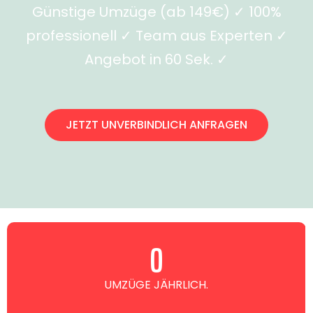
Günstige Umzüge (ab 149€) ✓ 100%
professionell ✓ Team aus Experten ✓
Angebot in 60 Sek. ✓
JETZT UNVERBINDLICH ANFRAGEN
0
UMZÜGE JÄHRLICH.