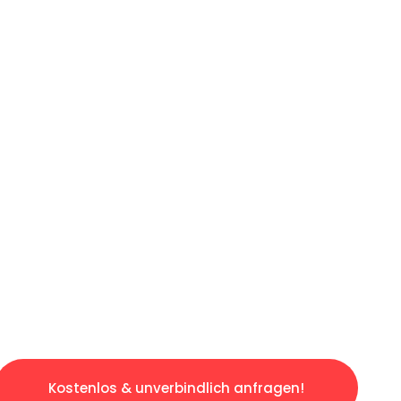
ICHES ANGEBOT IN
UNTER 60 S
gslosen & sorgenfreien Umzug in Wuppertal: 
gestaltet. Lassen Sie uns den schweren Teil 
tspannten und kostengünstigen Servive!
Kostenlos & unverbindlich anfragen!