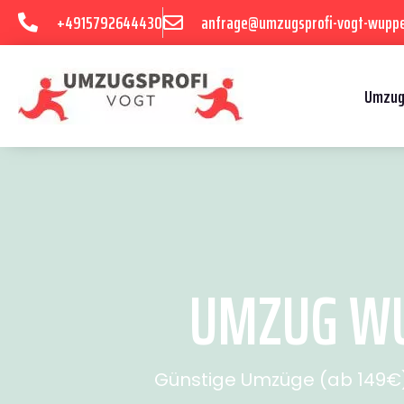
+4915792644430
anfrage@umzugsprofi-vogt-wuppe
Umzug
UMZUG WUP
Günstige Umzüge (ab 149€) 