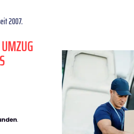
eit 2007.
N UMZUG
S
tunden
.