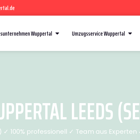
rtal.de
sunternehmen Wuppertal
Umzugsservice Wuppertal
PERTAL LEEDS (SEI
✓ 100% professionell ✓ Team aus Experten ✓