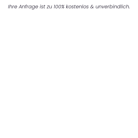
Ihre Anfrage ist zu 100% kostenlos & unverbindlich.
UNVERBINDLICHES ANGEBOT IN
UNTER 60 SEKUNDEN
:
Machen Sie sich bereit für einen
reibungslosen & sorgenfreien Umzug in
Wuppertal: Erleben Sie, wie unser
Expertenteam Ihren Umzug schnell, sicher
und effizient gestaltet. Lassen Sie uns den
schweren Teil übernehmen & freuen Sie sich
auf einen entspannten und kostengünstigen