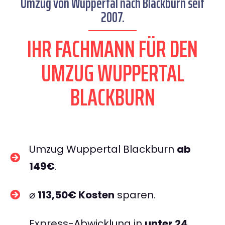
Umzug von Wuppertal nach Blackburn seit
2007.
IHR FACHMANN FÜR DEN
UMZUG WUPPERTAL
BLACKBURN
Umzug Wuppertal Blackburn
ab
149€
.
⌀
113,50€ Kosten
sparen.
Express-Abwicklung in
unter 24