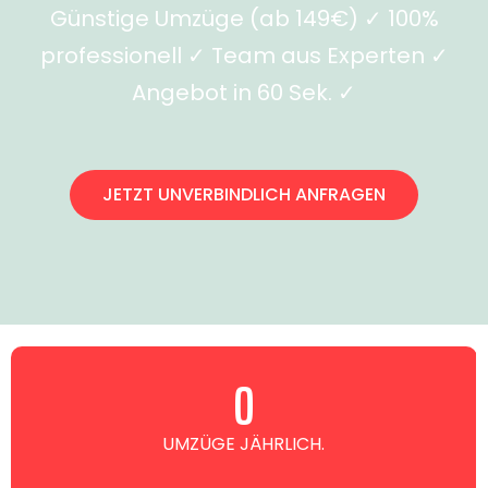
Günstige Umzüge (ab 149€) ✓ 100%
professionell ✓ Team aus Experten ✓
Angebot in 60 Sek. ✓
JETZT UNVERBINDLICH ANFRAGEN
0
UMZÜGE JÄHRLICH.