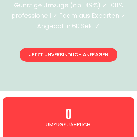
Günstige Umzüge (ab 149€) ✓ 100%
professionell ✓ Team aus Experten ✓
Angebot in 60 Sek. ✓
JETZT UNVERBINDLICH ANFRAGEN
0
UMZÜGE JÄHRLICH.