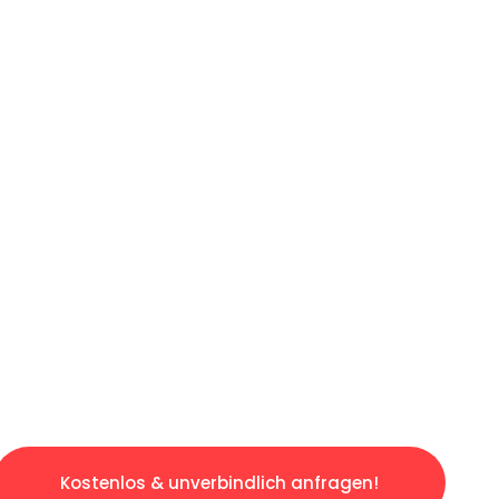
ICHES ANGEBOT IN
UNTER 60 S
gslosen & sorgenfreien Umzug in Wuppertal: 
gestaltet. Lassen Sie uns den schweren Teil 
tspannten und kostengünstigen Servive!
Kostenlos & unverbindlich anfragen!