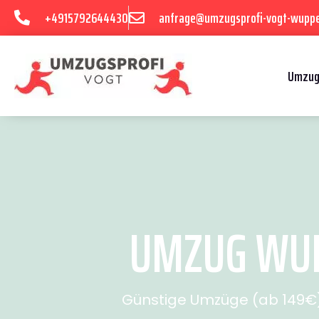
+4915792644430
anfrage@umzugsprofi-vogt-wuppe
Umzug
UMZUG WUPP
Günstige Umzüge (ab 149€) 