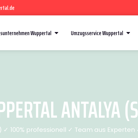
rtal.de
sunternehmen Wuppertal
Umzugsservice Wuppertal
ERTAL ANTALYA (S
✓ 100% professionell ✓ Team aus Experten ✓