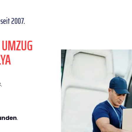
seit 2007.
N UMZUG
LYA
€
.
tunden
.