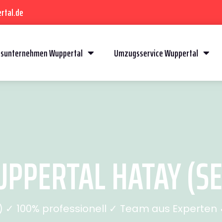
rtal.de
sunternehmen Wuppertal
Umzugsservice Wuppertal
PERTAL HATAY (SE
✓ 100% professionell ✓ Team aus Experten ✓