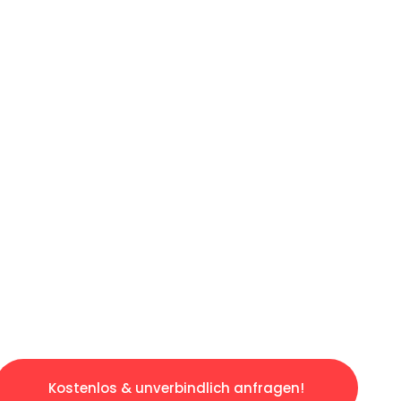
ICHES ANGEBOT IN
UNTER 60 S
gslosen & sorgenfreien Umzug in Wuppertal: 
gestaltet. Lassen Sie uns den schweren Teil 
tspannten und kostengünstigen Servive!
Kostenlos & unverbindlich anfragen!