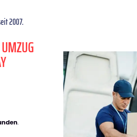
eit 2007.
N UMZUG
AY
tunden
.