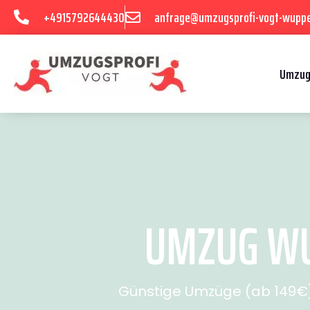
+4915792644430
anfrage@umzugsprofi-vogt-wuppe
Umzug
UMZUG WUP
Günstige Umzüge (ab 149€) 