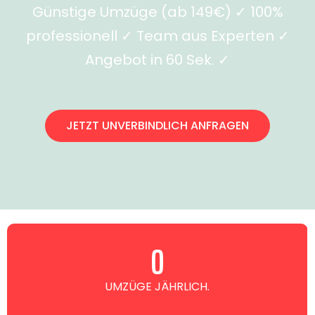
Günstige Umzüge (ab 149€) ✓ 100%
professionell ✓ Team aus Experten ✓
Angebot in 60 Sek. ✓
JETZT UNVERBINDLICH ANFRAGEN
0
UMZÜGE JÄHRLICH.