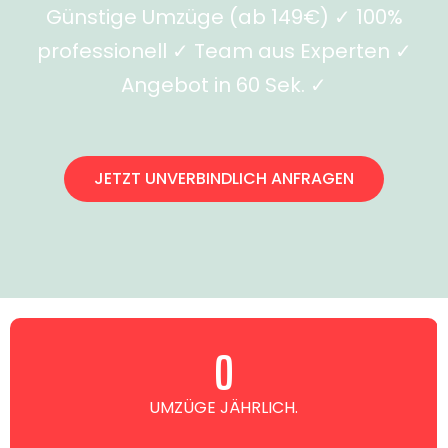
Günstige Umzüge (ab 149€) ✓ 100%
professionell ✓ Team aus Experten ✓
Angebot in 60 Sek. ✓
JETZT UNVERBINDLICH ANFRAGEN
0
UMZÜGE JÄHRLICH.