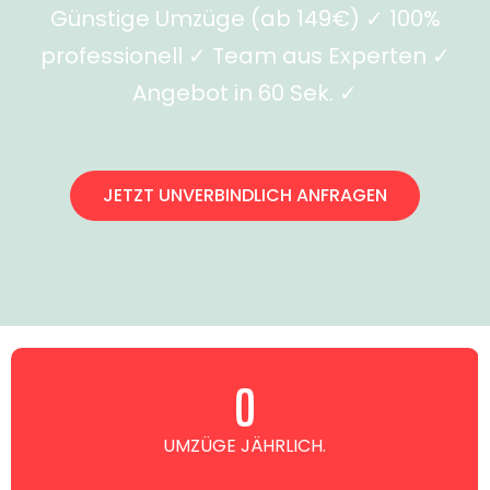
Günstige Umzüge (ab 149€) ✓ 100%
professionell ✓ Team aus Experten ✓
Angebot in 60 Sek. ✓
JETZT UNVERBINDLICH ANFRAGEN
0
UMZÜGE JÄHRLICH.