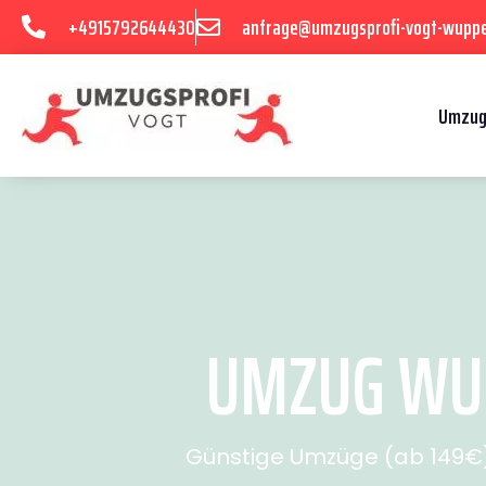
+4915792644430
anfrage@umzugsprofi-vogt-wuppe
Umzug
UMZUG WUP
Günstige Umzüge (ab 149€) 