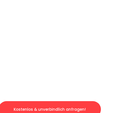
ICHES ANGEBOT IN
UNTER 60 S
gslosen & sorgenfreien Umzug in Wuppertal: 
gestaltet. Lassen Sie uns den schweren Teil 
tspannten und kostengünstigen Servive!
Kostenlos & unverbindlich anfragen!