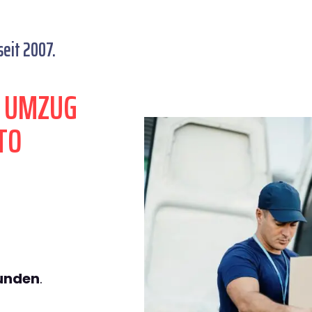
eit 2007.
N UMZUG
TO
tunden
.