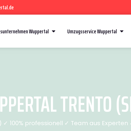
rtal.de
sunternehmen Wuppertal
Umzugsservice Wuppertal
PERTAL TRENTO (SE
✓ 100% professionell ✓ Team aus Experten ✓