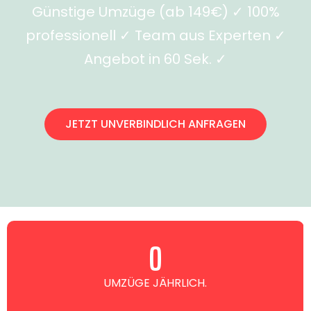
Günstige Umzüge (ab 149€) ✓ 100%
professionell ✓ Team aus Experten ✓
Angebot in 60 Sek. ✓
JETZT UNVERBINDLICH ANFRAGEN
0
UMZÜGE JÄHRLICH.