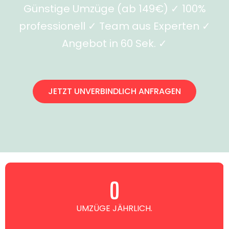
Günstige Umzüge (ab 149€) ✓ 100%
professionell ✓ Team aus Experten ✓
Angebot in 60 Sek. ✓
JETZT UNVERBINDLICH ANFRAGEN
0
UMZÜGE JÄHRLICH.