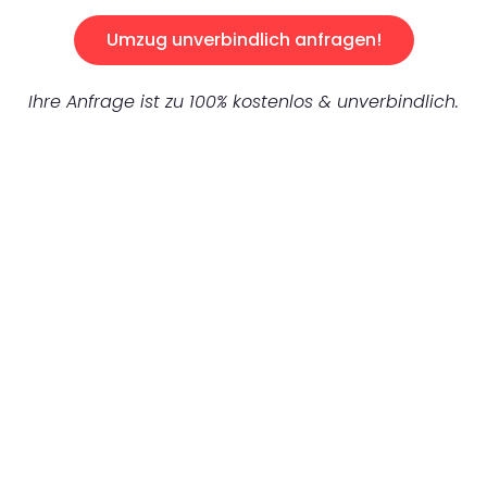
Umzug unverbindlich anfragen!
Ihre Anfrage ist zu 100% kostenlos & unverbindlich.
UNVERBINDLICHES ANGEBOT IN
UNTER 60 SEKUNDEN
:
Machen Sie sich bereit für einen
reibungslosen & sorgenfreien Umzug in
Wuppertal: Erleben Sie, wie unser
Expertenteam Ihren Umzug schnell, sicher
und effizient gestaltet. Lassen Sie uns den