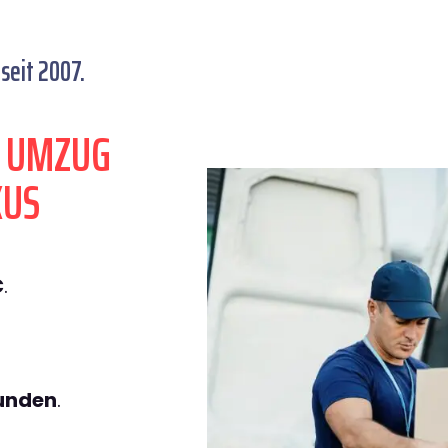
seit 2007.
N UMZUG
KUS
€
.
tunden
.