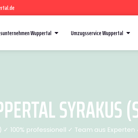
rtal.de
sunternehmen Wuppertal
Umzugsservice Wuppertal
ERTAL SYRAKUS (S
✓ 100% professionell ✓ Team aus Experten ✓