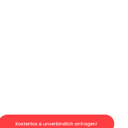
ICHES ANGEBOT IN
UNTER 60 S
gslosen & sorgenfreien Umzug in Wuppertal: 
gestaltet. Lassen Sie uns den schweren Teil 
tspannten und kostengünstigen Servive!
Kostenlos & unverbindlich anfragen!