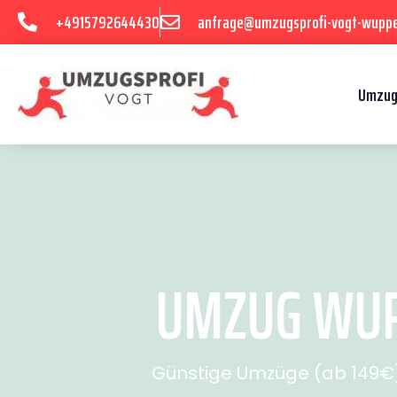
+4915792644430
anfrage@umzugsprofi-vogt-wuppe
Umzug
UMZUG WUPP
Günstige Umzüge (ab 149€) 