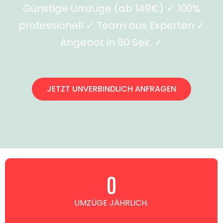
Günstige Umzüge (ab 149€) ✓ 100%
professionell ✓ Team aus Experten ✓
Angebot in 60 Sek. ✓
JETZT UNVERBINDLICH ANFRAGEN
0
UMZÜGE JÄHRLICH.