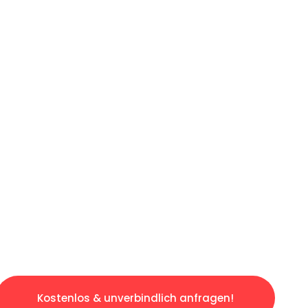
ICHES ANGEBOT IN
UNTER 60 S
gslosen & sorgenfreien Umzug in Wuppertal: 
gestaltet. Lassen Sie uns den schweren Teil 
tspannten und kostengünstigen Servive!
Kostenlos & unverbindlich anfragen!