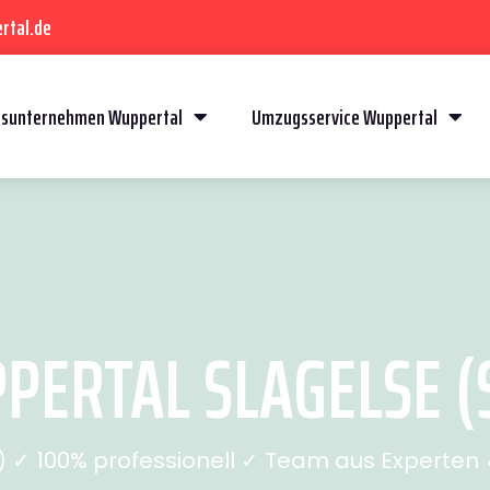
rtal.de
sunternehmen Wuppertal
Umzugsservice Wuppertal
ERTAL SLAGELSE (S
✓ 100% professionell ✓ Team aus Experten ✓