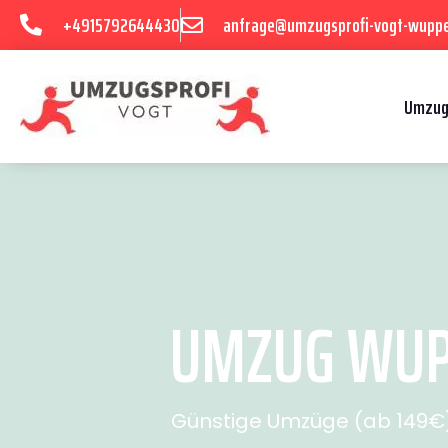
+4915792644430
anfrage@umzugsprofi-vogt-wuppe
Umzug
UMZUG WUPP
Günstige Umzüge (ab 149€) 