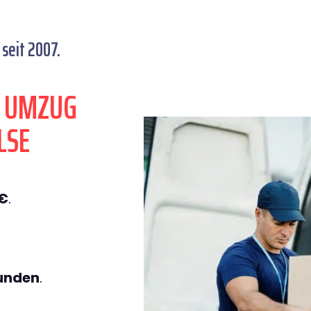
seit 2007.
N UMZUG
LSE
9€
.
tunden
.