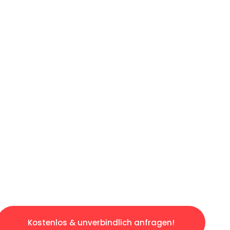
ICHES ANGEBOT IN
UNTER 60 S
gslosen & sorgenfreien Umzug in Wuppertal: 
gestaltet. Lassen Sie uns den schweren Teil 
tspannten und kostengünstigen Servive!
Kostenlos & unverbindlich anfragen!