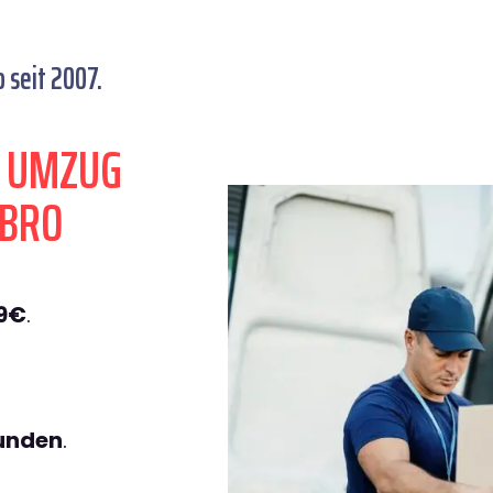
 seit 2007.
N UMZUG
EBRO
49€
.
tunden
.