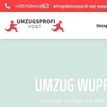
+4915792644430
anfrage@umzugsprofi-vogt-wuppe
Umzug
UMZUG WUPPE
Günstige Umzüge (ab 149€) 