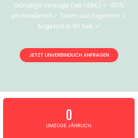
Günstige Umzüge (ab 149€) ✓ 100%
professionell ✓ Team aus Experten ✓
Angebot in 60 Sek. ✓
JETZT UNVERBINDLICH ANFRAGEN
0
UMZÜGE JÄHRLICH.