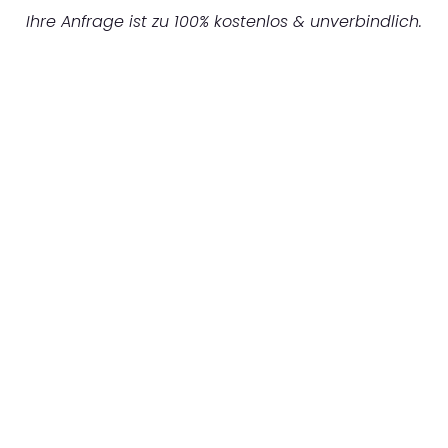
Ihre Anfrage ist zu 100% kostenlos & unverbindlich.
UNVERBINDLICHES ANGEBOT IN
UNTER 60 SEKUNDEN
:
Machen Sie sich bereit für einen
reibungslosen & sorgenfreien Umzug in
Wuppertal: Erleben Sie, wie unser
Expertenteam Ihren Umzug schnell, sicher
und effizient gestaltet. Lassen Sie uns den
schweren Teil übernehmen & freuen Sie sich
auf einen entspannten und kostengünstigen