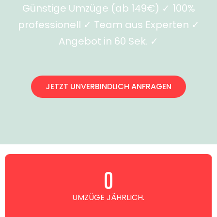
Günstige Umzüge (ab 149€) ✓ 100%
professionell ✓ Team aus Experten ✓
Angebot in 60 Sek. ✓
JETZT UNVERBINDLICH ANFRAGEN
0
UMZÜGE JÄHRLICH.