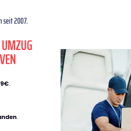
 seit 2007.
N UMZUG
OVEN
49€
.
tunden
.