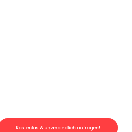
ICHES ANGEBOT IN
UNTER 60 S
gslosen & sorgenfreien Umzug in Wuppertal: 
gestaltet. Lassen Sie uns den schweren Teil 
tspannten und kostengünstigen Servive!
Kostenlos & unverbindlich anfragen!