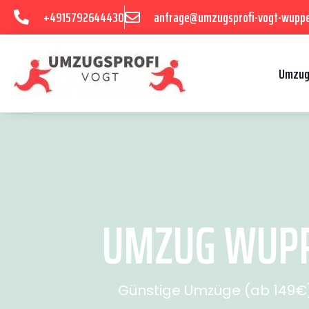
+4915792644430
anfrage@umzugsprofi-vogt-wuppe
Umzug
UMZUG WUPPE
Günstige Umzüge (ab 149€) 