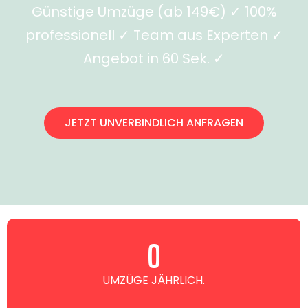
Günstige Umzüge (ab 149€) ✓ 100%
professionell ✓ Team aus Experten ✓
Angebot in 60 Sek. ✓
JETZT UNVERBINDLICH ANFRAGEN
0
UMZÜGE JÄHRLICH.