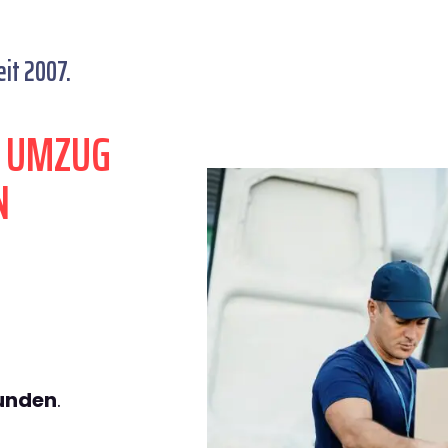
it 2007.
N UMZUG
N
tunden
.