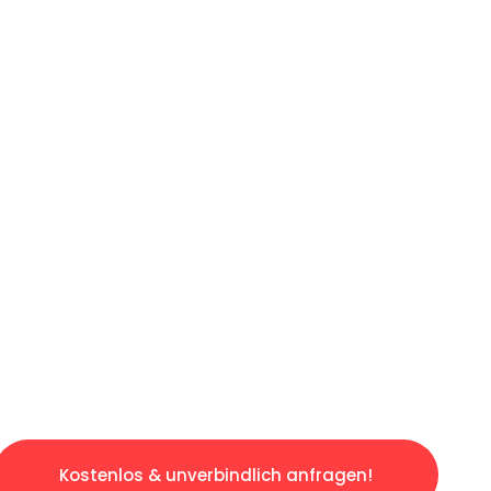
ICHES ANGEBOT IN
UNTER 60 S
gslosen & sorgenfreien Umzug in Wuppertal: 
gestaltet. Lassen Sie uns den schweren Teil 
tspannten und kostengünstigen Servive!
Kostenlos & unverbindlich anfragen!