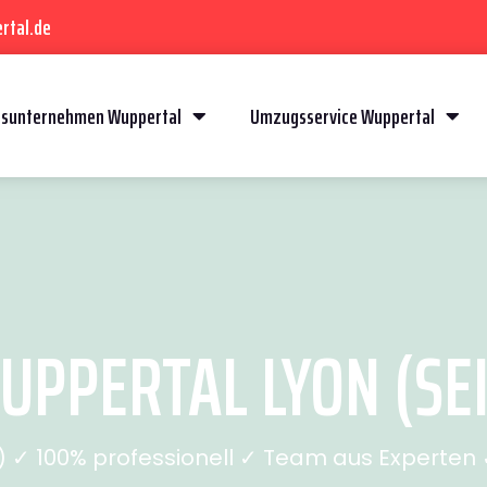
rtal.de
sunternehmen Wuppertal
Umzugsservice Wuppertal
PPERTAL LYON (SEI
✓ 100% professionell ✓ Team aus Experten ✓