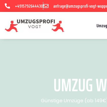
+4915792644430
anfrage@umzugsprofi-vogt-wuppe
Umzug
UMZUG WU
Günstige Umzüge (ab 149€) 