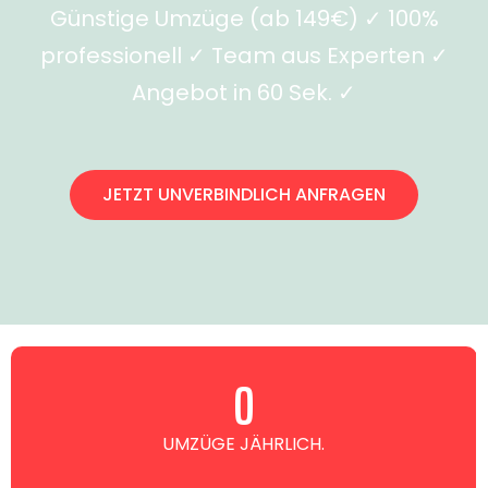
Günstige Umzüge (ab 149€) ✓ 100%
professionell ✓ Team aus Experten ✓
Angebot in 60 Sek. ✓
JETZT UNVERBINDLICH ANFRAGEN
0
UMZÜGE JÄHRLICH.