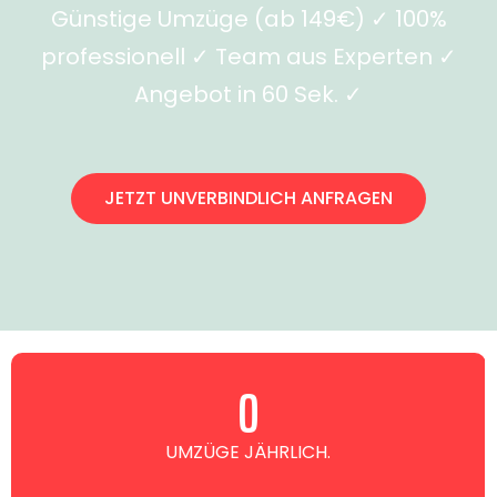
Günstige Umzüge (ab 149€) ✓ 100%
professionell ✓ Team aus Experten ✓
Angebot in 60 Sek. ✓
JETZT UNVERBINDLICH ANFRAGEN
0
UMZÜGE JÄHRLICH.