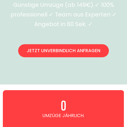
Günstige Umzüge (ab 149€) ✓ 100%
professionell ✓ Team aus Experten ✓
Angebot in 60 Sek. ✓
JETZT UNVERBINDLICH ANFRAGEN
0
UMZÜGE JÄHRLICH.