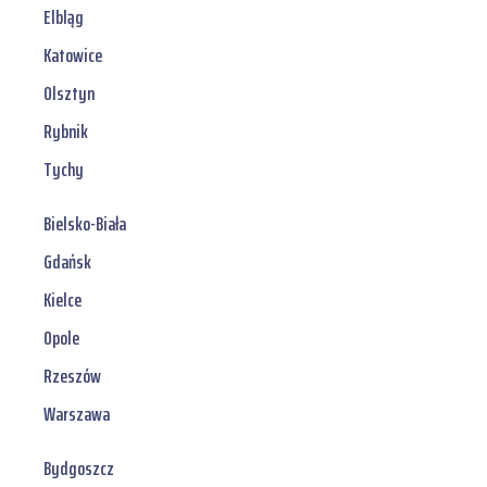
Elbląg
Katowice
Olsztyn
Rybnik
Tychy
Bielsko-Biała
Gdańsk
Kielce
Opole
Rzeszów
Warszawa
Bydgoszcz