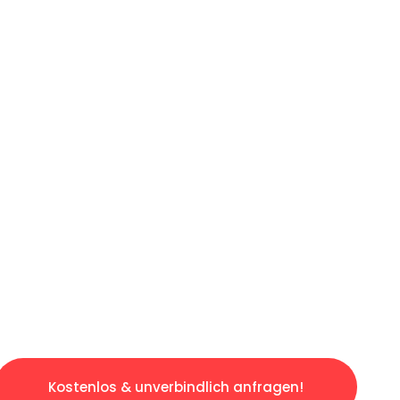
ICHES ANGEBOT IN
UNTER 60 S
gslosen & sorgenfreien Umzug in Wuppertal: 
gestaltet. Lassen Sie uns den schweren Teil 
tspannten und kostengünstigen Servive!
Kostenlos & unverbindlich anfragen!