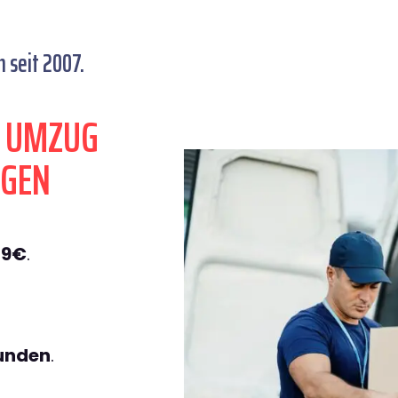
seit 2007.
N UMZUG
GEN
49€
.
tunden
.