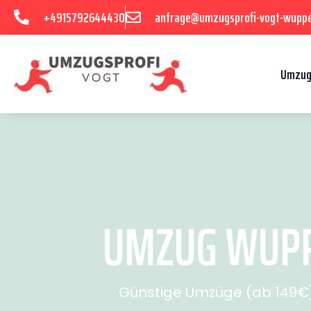
+4915792644430
anfrage@umzugsprofi-vogt-wuppe
Umzug
UMZUG WUPP
Günstige Umzüge (ab 149€) 