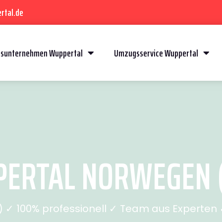
rtal.de
sunternehmen Wuppertal
Umzugsservice Wuppertal
ERTAL NORWEGEN (S
✓ 100% professionell ✓ Team aus Experten ✓