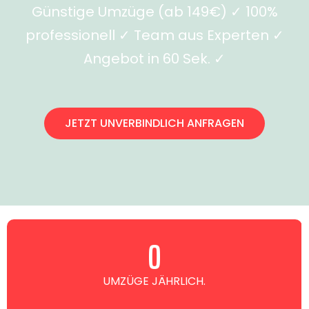
Günstige Umzüge (ab 149€) ✓ 100%
professionell ✓ Team aus Experten ✓
Angebot in 60 Sek. ✓
JETZT UNVERBINDLICH ANFRAGEN
0
UMZÜGE JÄHRLICH.