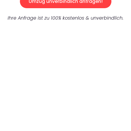
Umzug unverbindlich anfragen!
Ihre Anfrage ist zu 100% kostenlos & unverbindlich.
UNVERBINDLICHES ANGEBOT IN
UNTER 60 SEKUNDEN
:
Machen Sie sich bereit für einen
reibungslosen & sorgenfreien Umzug in
Wuppertal: Erleben Sie, wie unser
Expertenteam Ihren Umzug schnell, sicher
und effizient gestaltet. Lassen Sie uns den
schweren Teil übernehmen & freuen Sie sich